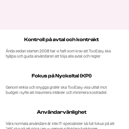
Kontroll på avtal och kontrakt
Ända sedan starten 2008 har vi haft som krav att TooEasy ska
hjälpa och guida användaren att följa alla avtal och regler.
Fokus på Nyckeltal (KPI)
Genom enkla och snygga grafer ska TooEasy visa utfall mot
budget i syfte att maximera intäkter och minimera kostnader.
Användarvänlighet
Våra normala användare är inte IT-specialister så full fokus på att
"allt" ska gå att göra i en vy genom självklara funktioner.