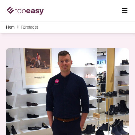
Hem
Företaget
