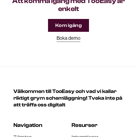
Att komma igång med TooEasy är
enkelt
Kom igång
Boka demo
Välkommen till TooEasy och vad vi kallar
riktigt grym schemläggning! Tveka inte på
att träffa oss digitalt
Navigation
Resurser