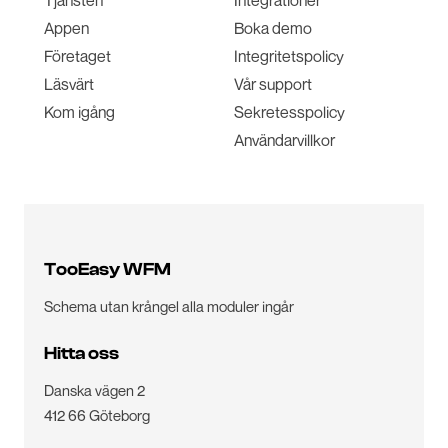
Tjänsten
Integrationer
Appen
Boka demo
Företaget
Integritetspolicy
Läsvärt
Vår support
Kom igång
Sekretesspolicy
Användarvillkor
TooEasy WFM
Schema utan krångel alla moduler ingår
Hitta oss
Danska vägen 2
412 66 Göteborg