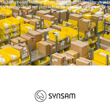
. Ändå ser schemat likadant ut hela dagen. TooEasy kopplar varje
t rätt person är på rätt plats vid rätt tid och personalkostnaden fö