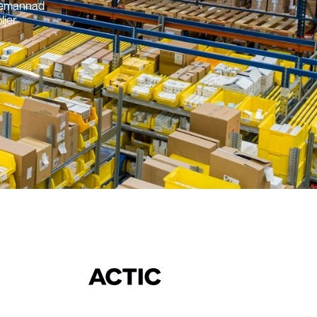
 bemannad
ljer