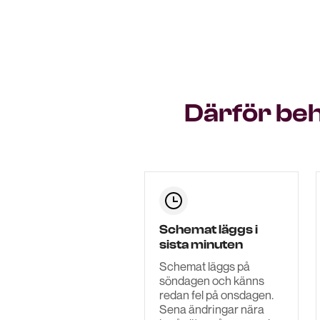
Därför be
Schemat läggs i
sista minuten
Schemat läggs på
söndagen och känns
redan fel på onsdagen.
Sena ändringar nära