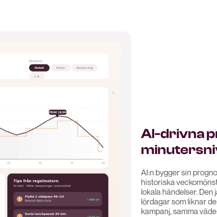
AI-drivna 
minutersni
AI:n bygger sin progno
historiska veckomöns
lokala händelser. Den 
lördagar som liknar d
kampanj, samma väder