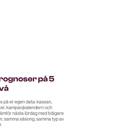
prognoser på 5
vå
s på er egen data: kassan,
ter, kampanjkalendern och
jämför nästa lördag med tidigare
en, samma säsong, samma typ av
.