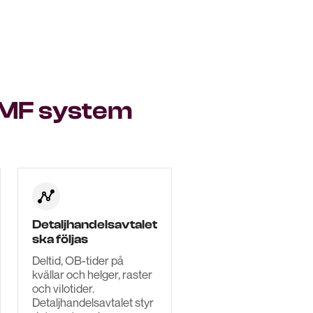
WMF system
Detaljhandelsavtalet
ska följas
Deltid, OB-tider på
kvällar och helger, raster
och vilotider.
Detaljhandelsavtalet styr