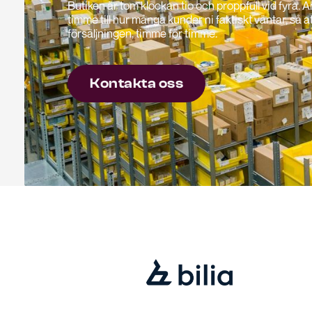
Butiken är tom klockan tio och proppfull vid fyra
timme till hur många kunder ni faktiskt väntar, så at
försäljningen, timme för timme.
Kontakta oss