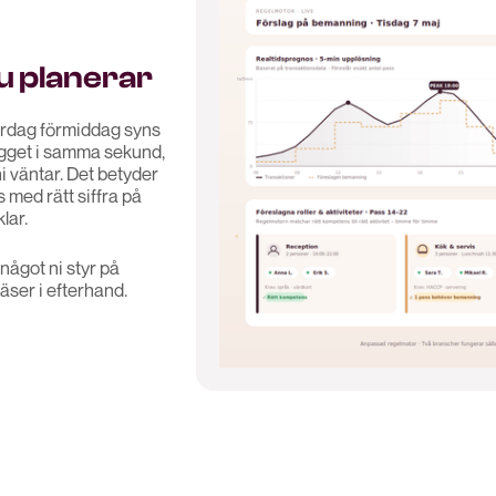
u planerar
lördag förmiddag syns
gget i samma sekund,
 ni väntar. Det betyder
 med rätt siffra på
klar.
något ni styr på
läser i efterhand.