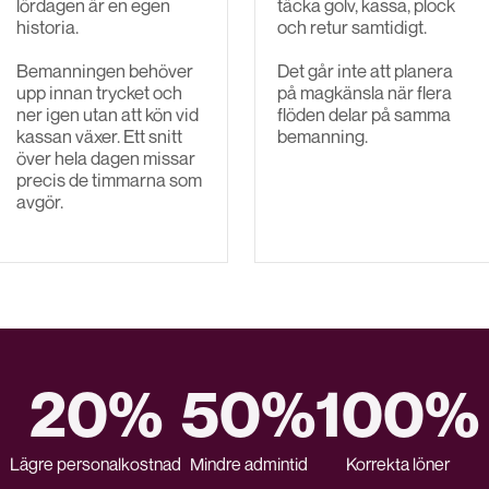
lördagen är en egen
täcka golv, kassa, plock
historia.
och retur samtidigt.
Bemanningen behöver
Det går inte att planera
upp innan trycket och
på magkänsla när flera
ner igen utan att kön vid
flöden delar på samma
kassan växer. Ett snitt
bemanning.
över hela dagen missar
precis de timmarna som
avgör.
20%
50%
100%
Lägre personalkostnad
Mindre admintid
Korrekta löner