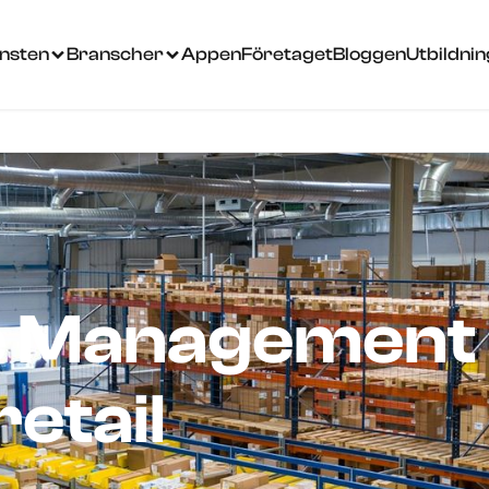
änsten
Branscher
Appen
Företaget
Bloggen
Utbildni
e Management
retail