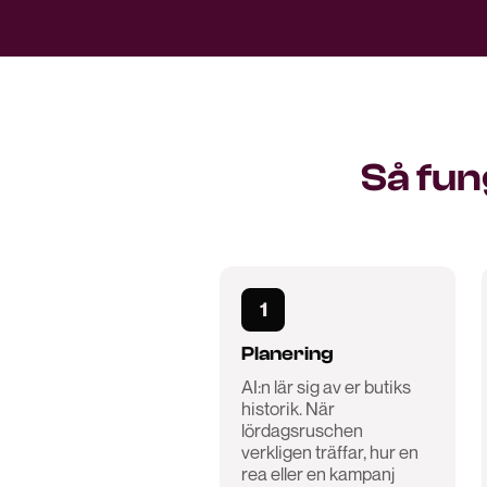
Så fun
1
Planering
AI:n lär sig av er butiks
historik. När
lördagsruschen
verkligen träffar, hur en
rea eller en kampanj