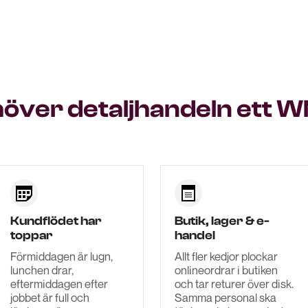
höver detaljhandeln ett 
Kundflödet har
Butik, lager & e-
toppar
handel
Förmiddagen är lugn,
Allt fler kedjor plockar
lunchen drar,
onlineordrar i butiken
eftermiddagen efter
och tar returer över disk.
jobbet är full och
Samma personal ska