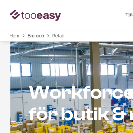
Tj
Hem
Bransch
Retail


Workforc
för butik & 