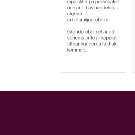
inpå sliter på personalen
och är ett av handelns
största
arbetsmiljöproblem.
Grundproblemet är att
schemat inte är kopplat
till när kunderna faktiskt
kommer..