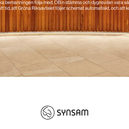
ska bemanningen följa med, OB:n stämma och dygnsvilan vara sä
 rätt tid, att Gröna Riksavtalet följer schemat automatiskt, och att