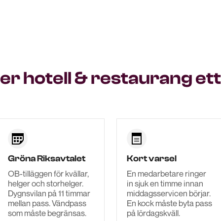
er hotell & restaurang e
Gröna Riksavtalet
Kort varsel
OB-tilläggen för kvällar,
En medarbetare ringer
helger och storhelger.
in sjuk en timme innan
Dygnsvilan på 11 timmar
middagsservicen börjar.
mellan pass. Vändpass
En kock måste byta pass
som måste begränsas.
på lördagskväll.