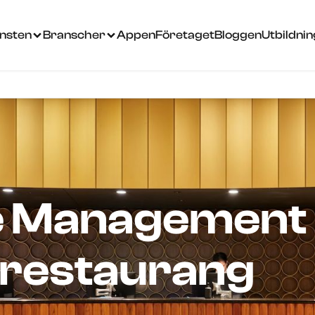
änsten
Branscher
Appen
Företaget
Bloggen
Utbildni
e Management
& restaurang