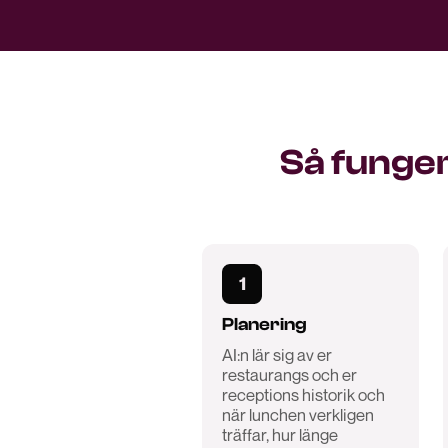
Så funger
1
Planering
AI:n lär sig av er
restaurangs och er
receptions historik och
när lunchen verkligen
träffar, hur länge