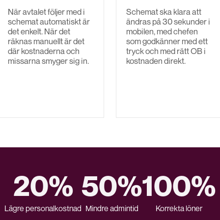
När avtalet följer med i
Schemat ska klara att
schemat automatiskt är
ändras på 30 sekunder i
det enkelt. När det
mobilen, med chefen
räknas manuellt är det
som godkänner med ett
där kostnaderna och
tryck och med rätt OB i
missarna smyger sig in.
kostnaden direkt.
20%
50%
100%
Lägre personalkostnad
Mindre admintid
Korrekta löner