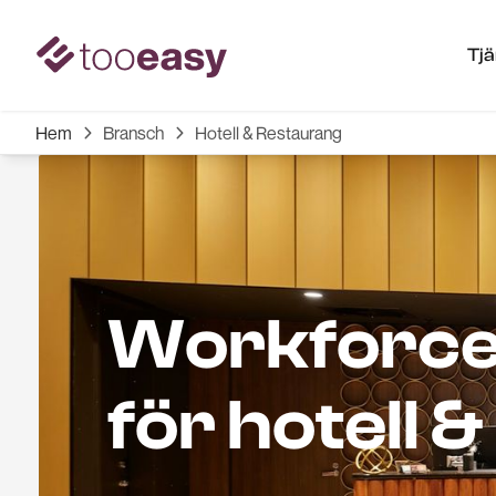
Tj
Hem
Bransch
Hotell & Restaurang


Workforc
för hotell 