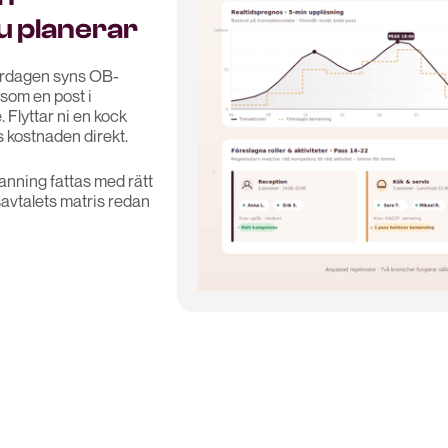
u planerar
lördagen syns OB-
 som en post i
 Flyttar ni en kock
s kostnaden direkt.
anning fattas med rätt
savtalets matris redan