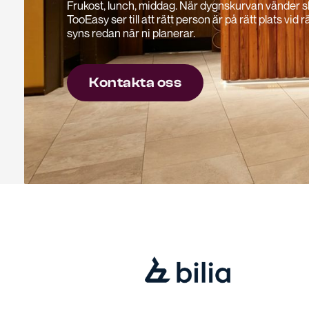
Frukost, lunch, middag. När dygnskurvan vänder 
TooEasy ser till att rätt person är på rätt plats vid
syns redan när ni planerar.
Kontakta oss