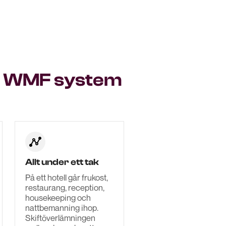
tt WMF system
Allt under ett tak
På ett hotell går frukost,
restaurang, reception,
housekeeping och
nattbemanning ihop.
Skiftöverlämningen