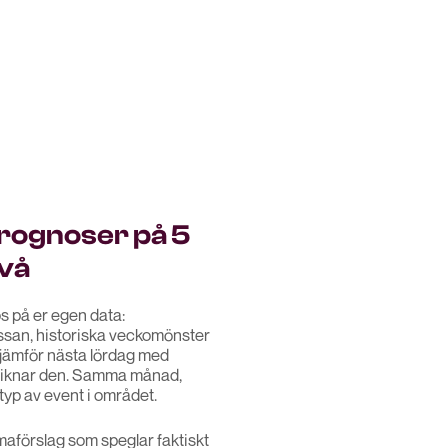
prognoser på 5
vå
s på er egen data:
ssan, historiska veckomönster
jämför nästa lördag med
 liknar den. Samma månad,
p av event i området.
maförslag som speglar faktiskt