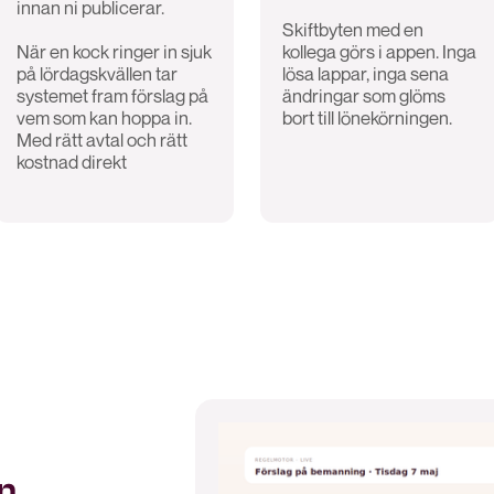
innan ni publicerar.
Skiftbyten med en
När en kock ringer in sjuk
kollega görs i appen. Inga
på lördagskvällen tar
lösa lappar, inga sena
systemet fram förslag på
ändringar som glöms
vem som kan hoppa in.
bort till lönekörningen.
Med rätt avtal och rätt
kostnad direkt
n