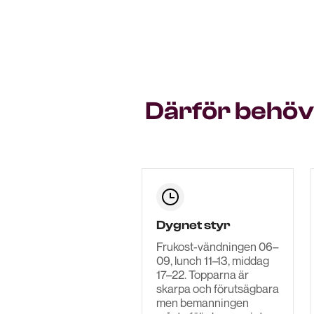
Därför behöv
Dygnet styr
Frukost-vändningen 06–
09, lunch 11–13, middag
17–22. Topparna är
skarpa och förutsägbara
men bemanningen