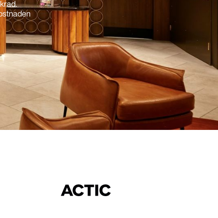
krad.
 kostnaden