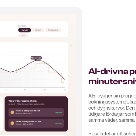
AI-drivna 
minutersni
AI:n bygger sin progno
bokningssystemet, ka
och dygnskurvor. Den 
tidigare lördagar som
samma väder, samma ty
Resultatet är ett sche