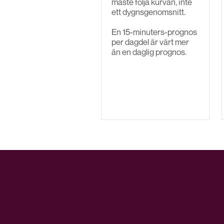
måste följa kurvan, inte
ett dygnsgenomsnitt.
En 15-minuters-prognos
per dagdel är värt mer
än en daglig prognos.