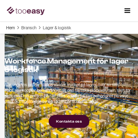
Hem
Bransch
Lager & logistik


Workforce Management för lager
& logistik
När veckans ordrar släpps vänder trycket på lagret över en natt.
TooEasy kopplar bemanningen till den faktiska plockvolymen, skift för
skift, med rätt person på rätt plats vid rätt tid, rätt behörighet på varje
pass och kostnaden synlig redan när schemat läggs.
Kontakta oss