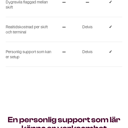
Dygnsvila flaggad mellan
—
—
✓
skift
Realtidskostnad per skift
—
Delvis
✓
och terminal
Personlig support som kan
—
Delvis
✓
er setup
En personlig support som lär