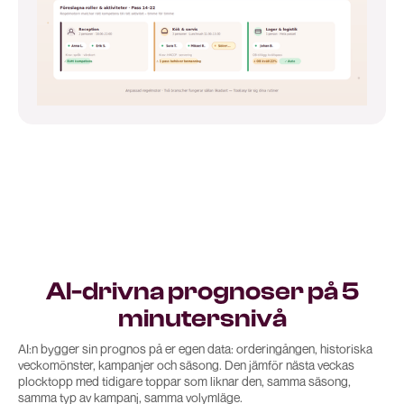
AI-drivna prognoser på 5
minutersnivå
AI:n bygger sin prognos på er egen data: orderingången, historiska
veckomönster, kampanjer och säsong. Den jämför nästa veckas
plocktopp med tidigare toppar som liknar den, samma säsong,
samma typ av kampanj, samma volymläge.