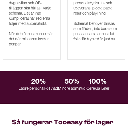
dygnsvilan och OB-
personalstyrka. In- och
tilläggen ska hållas i varje
utleverans, plock, pack,
schema. Det är inte
retur och påfyllning.
komplicerat när reglerna
följer med automatiskt.
Schemat behöver tänkas
som flöden, inte bara som
När det räknas manuellt är
pass, annars saknas det
det där missarna kostar
folk där trycket är just nu.
pengar.
20%
50%
100%
Lägre personalkostnad
Mindre admintid
Korrekta löner
Så fungerar Tooeasy för lager