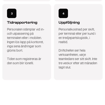
3
4
Tidrapportering
Uppföljning
Personalen stämplar vid in-
Personalkostnad per skift,
och utpassering på
per terminal eller per kund i
terminalen eller i mobilen.
en tredjepartslogistik, i
Ingen lös lapp på kontoret,
realtid.
inga sena ändringar som
glöms bort.
Driftchefen ser hela
verksamheten, varje
Tiden som registreras är
teamledare ser sitt skift. Inte
den som blir lönefil.
tre veckor efter att månaden
tagit slut.