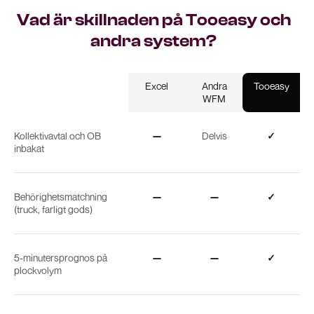
Vad är skillnaden på Tooeasy och
andra system?
Excel
Andra
Tooeasy
WFM
Kollektivavtal och OB
—
Delvis
✓
inbakat
Behörighetsmatchning
—
—
✓
(truck, farligt gods)
5-minutersprognos på
—
—
✓
plockvolym