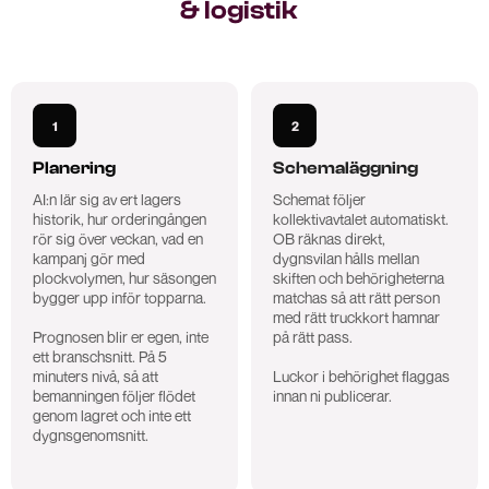
& logistik
1
2
Planering
Schemaläggning
AI:n lär sig av ert lagers
Schemat följer
historik, hur orderingången
kollektivavtalet automatiskt.
rör sig över veckan, vad en
OB räknas direkt,
kampanj gör med
dygnsvilan hålls mellan
plockvolymen, hur säsongen
skiften och behörigheterna
bygger upp inför topparna.
matchas så att rätt person
med rätt truckkort hamnar
Prognosen blir er egen, inte
på rätt pass.
ett branschsnitt. På 5
minuters nivå, så att
Luckor i behörighet flaggas
bemanningen följer flödet
innan ni publicerar.
genom lagret och inte ett
dygnsgenomsnitt.