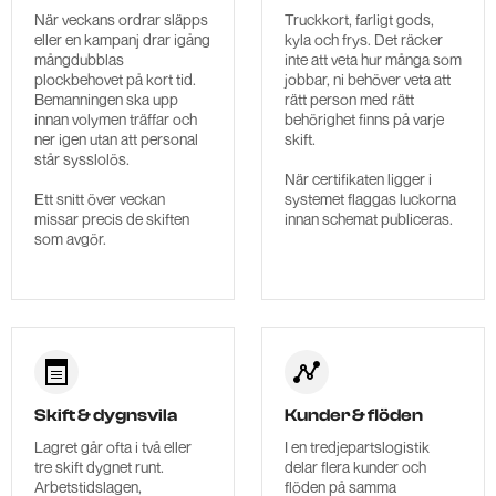
När veckans ordrar släpps
Truckkort, farligt gods,
eller en kampanj drar igång
kyla och frys. Det räcker
mångdubblas
inte att veta hur många som
plockbehovet på kort tid.
jobbar, ni behöver veta att
Bemanningen ska upp
rätt person med rätt
innan volymen träffar och
behörighet finns på varje
ner igen utan att personal
skift.
står sysslolös.
När certifikaten ligger i
Ett snitt över veckan
systemet flaggas luckorna
missar precis de skiften
innan schemat publiceras.
som avgör.
Skift & dygnsvila
Kunder & flöden
Lagret går ofta i två eller
I en tredjepartslogistik
tre skift dygnet runt.
delar flera kunder och
Arbetstidslagen,
flöden på samma