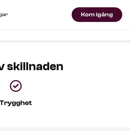
Kom igång
ngar
 skillnaden

Trygghet