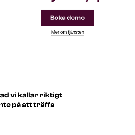
Boka demo
Mer om tjänsten
 vi kallar riktigt
e på att träffa