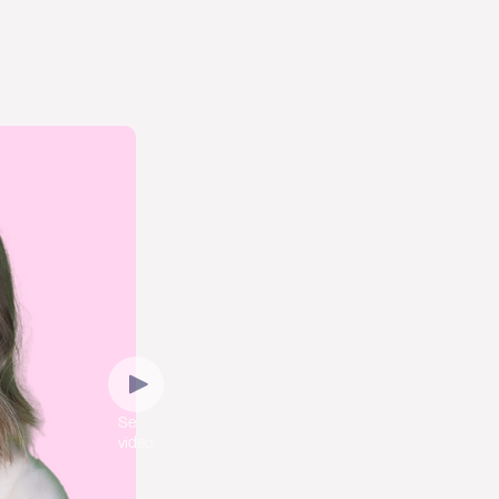
Se
video