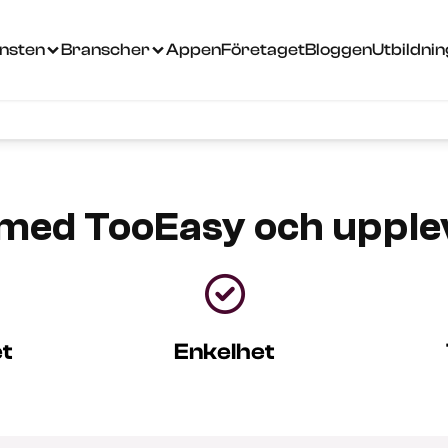
änsten
Branscher
Appen
Företaget
Bloggen
Utbildni
med TooEasy och upplev

t
Enkelhet