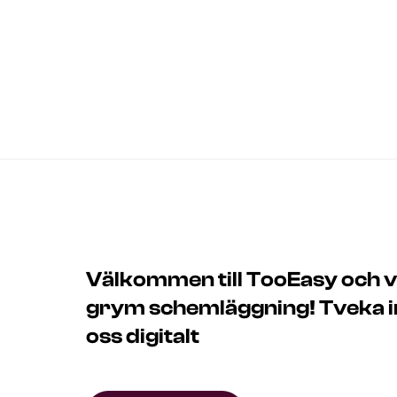
Välkommen till TooEasy och vad
grym schemläggning! Tveka int
oss digitalt