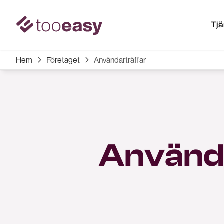
Tj
Hem
Företaget
Användarträffar


Använd