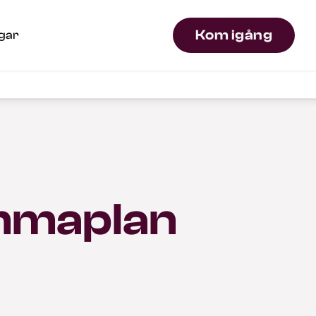
Kom igång
ngar
mmaplan