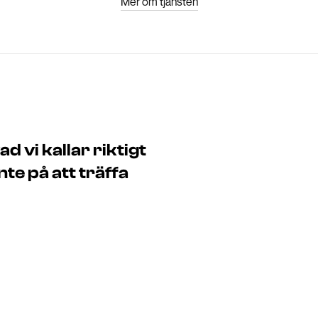
Mer om tjänsten
 vi kallar riktigt
e på att träffa