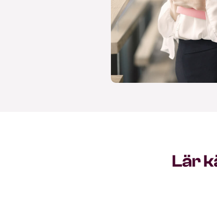
Lär k