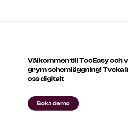
Välkommen till TooEasy och vad
grym schemläggning! Tveka int
oss digitalt
Boka demo