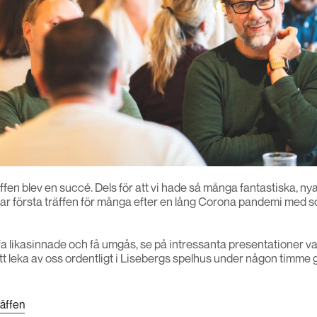
en blev en succé. Dels för att vi hade så många fantastiska, nya,
var första träffen för många efter en lång Corona pandemi med s
ffa likasinnade och få umgås, se på intressanta presentationer var 
t leka av oss ordentligt i Lisebergs spelhus under någon timme 
äffen