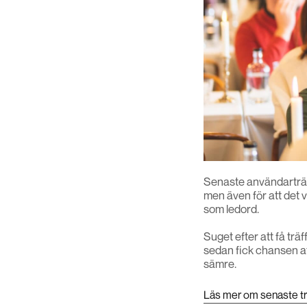
Senaste användarträff
men även för att det 
som ledord.
Suget efter att få trä
sedan fick chansen at
sämre.
Läs mer om senaste tr