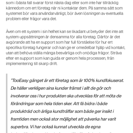
som i bästa fall svarar först nästa dag eller som inte har tillräcklig
kännedom om ert företag när ni kontaktar dem. På samma sätt som
systemet bör vara användarvänligt, bör även lösningen av eventuella
problem eller frågor vara det.
Även om ett system i sin helhet kan se likadant ut betyder det inte att
system uppsättningen är densamma för alla företag. Därför är det
avgörande att ha en support som har full förståelse för hur ert
specifika företag fungerar och kan ge er omedelbar hjälp vid kontakt,
utan att behöva ställa många besvärliga och onödiga frågor. Sträva
efter en support som kan guida er genom hela processen, från
implementering till skarp drift.
”TooEasy gänget är ett företag som är 100% kundfokuserat.
De håller verkligen sina kunder främst i allt de gör och
involverar oss i hur produkten ska utvecklas för att möta de
förändringar som hela tiden sker. Att få bidra i både
produktråd och årliga kundträffar som både ger insikt i
framtiden men också stor möjlighet att påverka har varit
superbra. Vi har också kunnat utveckla de egna