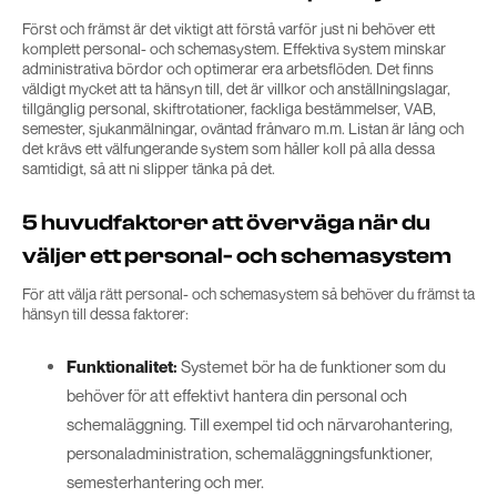
Först och främst är det viktigt att förstå varför just ni behöver ett
komplett personal- och schemasystem. Effektiva system minskar
administrativa bördor och optimerar era arbetsflöden. Det finns
väldigt mycket att ta hänsyn till, det är villkor och anställningslagar,
tillgänglig personal, skiftrotationer, fackliga bestämmelser, VAB,
semester, sjukanmälningar, oväntad frånvaro m.m. Listan är lång och
det krävs ett välfungerande system som håller koll på alla dessa
samtidigt, så att ni slipper tänka på det.
5 huvudfaktorer att överväga när du
väljer ett personal- och schemasystem
För att välja rätt personal- och schemasystem så behöver du främst ta
hänsyn till dessa faktorer:
Funktionalitet:
Systemet bör ha de funktioner som du
behöver för att effektivt hantera din personal och
schemaläggning. Till exempel tid och närvarohantering,
personaladministration, schemaläggningsfunktioner,
semesterhantering och mer.