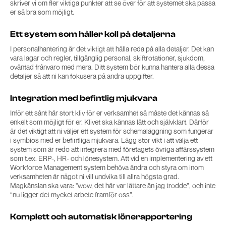
skriver vi om fler viktiga punkter att se över för att systemet ska passa
er så bra som möjligt.
Ett system som håller koll på detaljerna
I personalhantering är det viktigt att hålla reda på alla detaljer. Det kan
vara lagar och regler, tillgänglig personal, skiftrotationer, sjukdom,
oväntad frånvaro med mera. Ditt system bör kunna hantera alla dessa
detaljer så att ni kan fokusera på andra uppgifter.
Integration med befintlig mjukvara
Inför ett sånt här stort kliv för er verksamhet så måste det kännas så
enkelt som möjligt för er. Klivet ska kännas lätt och självklart. Därför
är det viktigt att ni väljer ett system för schemaläggning som fungerar
i symbios med er befintliga mjukvara. Lägg stor vikt i att välja ett
system som är redo att integrera med företagets övriga affärssystem
som t.ex. ERP-, HR- och lönesystem. Att vid en implementering av ett
Workforce Management system behöva ändra och styra om inom
verksamheten är något ni vill undvika till allra högsta grad.
Magkänslan ska vara: "wow, det här var lättare än jag trodde”, och inte
“nu ligger det mycket arbete framför oss”.
Komplett och automatisk lönerapportering