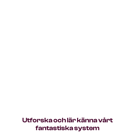
Några av våra höjdpunkter från 2024
May 3, 2024
Lyckad Implementering av Ett Nytt WFM-system: En
Steg-för-Steg Guide
February 16, 2024
Maximera Effektiviteten i Din Verksamhet med Ett
Integrerat Personal- och Schemasystem
Utforska och lär känna vårt
fantastiska system