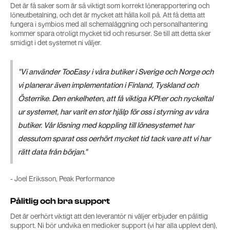
Det är få saker som är så viktigt som korrekt lönerapportering och
löneutbetalning, och det är mycket att hålla koll på. Att få detta att
fungera i symbios med all schemaläggning och personalhantering
kommer spara otroligt mycket tid och resurser. Se till att detta sker
smidigt i det systemet ni väljer.
"Vi använder TooEasy i våra butiker i Sverige och Norge och
vi planerar även implementation i Finland, Tyskland och
Österrike. Den enkelheten, att få viktiga KPI:er och nyckeltal
ur systemet, har varit en stor hjälp för oss i styrning av våra
butiker. Vår lösning med koppling till lönesystemet har
dessutom sparat oss oerhört mycket tid tack vare att vi har
rätt data från början."
- Joel Eriksson, Peak Performance
Pålitlig och bra support
Det är oerhört viktigt att den leverantör ni väljer erbjuder en pålitlig
support. Ni bör undvika en medioker support (vi har alla upplevt den),