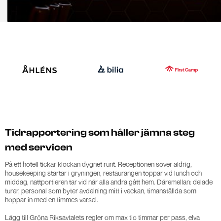
Tidrapportering som håller jämna steg
med servicen
På ett hotell tickar klockan dygnet runt. Receptionen sover aldrig,
housekeeping startar i gryningen, restaurangen toppar vid lunch och
middag, nattportieren tar vid när alla andra gått hem. Däremellan: delade
turer, personal som byter avdelning mitt i veckan, timanställda som
hoppar in med en timmes varsel.
Lägg till Gröna Riksavtalets regler om max tio timmar per pass, elva