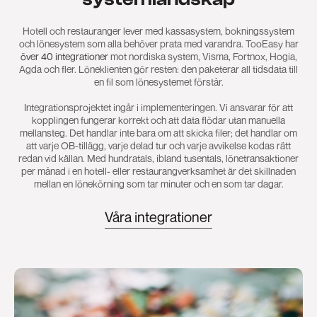
Hotell och restauranger lever med kassasystem, bokningssystem
och lönesystem som alla behöver prata med varandra. TooEasy har
över 40 integrationer
mot nordiska system, Visma, Fortnox, Hogia,
Agda och fler. Löneklienten gör resten: den paketerar all tidsdata till
en fil som lönesystemet förstår.
Integrationsprojektet ingår i implementeringen. Vi ansvarar för att
kopplingen fungerar korrekt och att data flödar utan manuella
mellansteg. Det handlar inte bara om att skicka filer; det handlar om
att varje OB-tillägg, varje delad tur och varje avvikelse kodas rätt
redan vid källan. Med hundratals, ibland tusentals, lönetransaktioner
per månad i en hotell- eller restaurangverksamhet är det skillnaden
mellan en lönekörning som tar minuter och en som tar dagar.
Våra integrationer