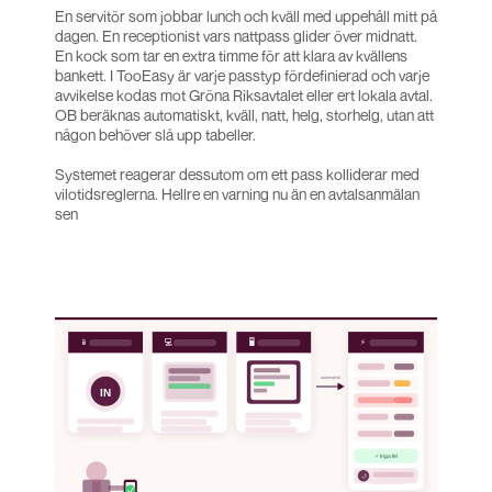
En servitör som jobbar lunch och kväll med uppehåll mitt på
dagen. En receptionist vars nattpass glider över midnatt.
En kock som tar en extra timme för att klara av kvällens
bankett. I TooEasy är varje passtyp fördefinierad och varje
avvikelse kodas mot Gröna Riksavtalet eller ert lokala avtal.
OB beräknas automatiskt, kväll, natt, helg, storhelg, utan att
någon behöver slå upp tabeller.
Systemet reagerar dessutom om ett pass kolliderar med
vilotidsreglerna. Hellre en varning nu än en avtalsanmälan
sen