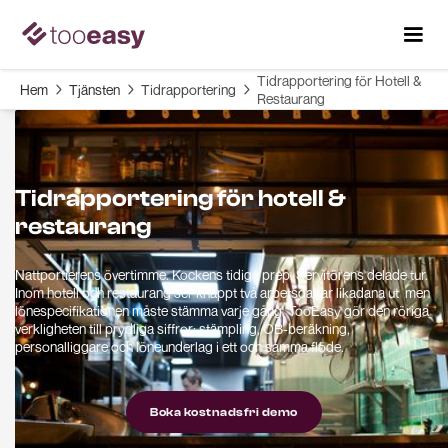
Tidrapportering för Hotell &
Hem
Tjänsten
Tidrapportering



Restaurang
Tidrapportering för hotell &
restaurang
Nattportierens övertimme. Kockens tidiga prep. Servitörens delade tur.
Inom hotell och restaurang ser knappt två arbetsdagar likadana ut men
lönespecifikationen måste stämma varje gång. TooEasy gör den röriga
verkligheten till prydliga siffror: stämpling, OB-beräkning,
personalliggare och löneunderlag i ett och samma flöde.
Boka kostnadsfri demo