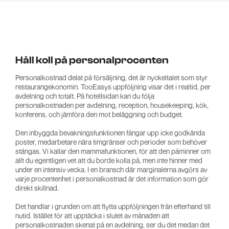
Håll koll på personalprocenten
Personalkostnad delat på försäljning, det är nyckeltalet som styr
restaurangekonomin. TooEasys uppföljning visar det i realtid, per
avdelning och totalt. På hotellsidan kan du följa
personalkostnaden per avdelning, reception, housekeeping, kök,
konferens, och jämföra den mot beläggning och budget.
Den inbyggda bevakningsfunktionen fångar upp icke godkända
poster, medarbetare nära timgränser och perioder som behöver
stängas. Vi kallar den mammafunktionen, för att den påminner om
allt du egentligen vet att du borde kolla på, men inte hinner med
under en intensiv vecka. I en bransch där marginalerna avgörs av
varje procentenhet i personalkostnad är det information som gör
direkt skillnad.
Det handlar i grunden om att flytta uppföljningen från efterhand till
nutid. Istället för att upptäcka i slutet av månaden att
personalkostnaden skenat på en avdelning, ser du det medan det