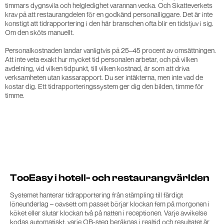
timmars dygnsvila och helgledighet varannan vecka. Och Skatteverkets
krav på att restaurangdelen för en godkänd personalliggare. Det är inte
konstigt att tidrapportering i den här branschen ofta blir en tidstjuv i sig.
Om den sköts manuellt.
Personalkostnaden landar vanligtvis på 25–45 procent av omsättningen.
Att inte veta exakt hur mycket tid personalen arbetar, och på vilken
avdelning, vid vilken tidpunkt, till vilken kostnad, är som att driva
verksamheten utan kassarapport. Du ser intäkterna, men inte vad de
kostar dig. Ett tidrapporteringssystem ger dig den bilden, timme för
timme.
TooEasy i hotell- och restaurangvärlden
Systemet hanterar tidrapportering från stämpling till färdigt
löneunderlag – oavsett om passet börjar klockan fem på morgonen i
köket eller slutar klockan två på natten i receptionen. Varje avvikelse
kodas automatiskt, varje OB-steg beräknas i realtid och resultatet är