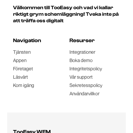
Välkommen till TooEasy och vad vi kallar
riktigt grym schemläggning! Tveka inte på
att träffa oss digitalt
Navigation
Resurser
Tjänsten
Integrationer
Appen
Boka demo
Företaget
Integritetspolicy
Läsvärt
Vår support
Kom igång
Sekretesspolicy
Användarvillkor
TooEasy WFM