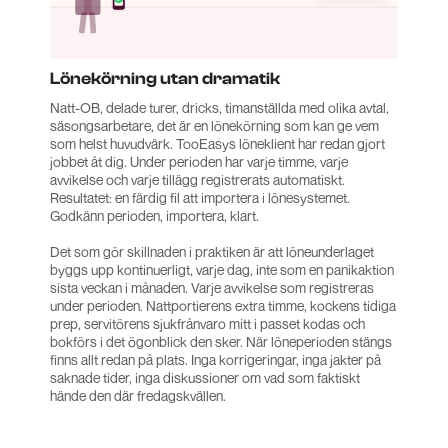
Lönekörning utan dramatik
Natt-OB, delade turer, dricks, timanställda med olika avtal,
säsongsarbetare, det är en lönekörning som kan ge vem
som helst huvudvärk. TooEasys löneklient har redan gjort
jobbet åt dig. Under perioden har varje timme, varje
avvikelse och varje tillägg registrerats automatiskt.
Resultatet: en färdig fil att importera i lönesystemet.
Godkänn perioden, importera, klart.
Det som gör skillnaden i praktiken är att löneunderlaget
byggs upp kontinuerligt, varje dag, inte som en panikaktion
sista veckan i månaden. Varje avvikelse som registreras
under perioden. Nattportierens extra timme, kockens tidiga
prep, servitörens sjukfrånvaro mitt i passet kodas och
bokförs i det ögonblick den sker. När löneperioden stängs
finns allt redan på plats. Inga korrigeringar, inga jakter på
saknade tider, inga diskussioner om vad som faktiskt
hände den där fredagskvällen.