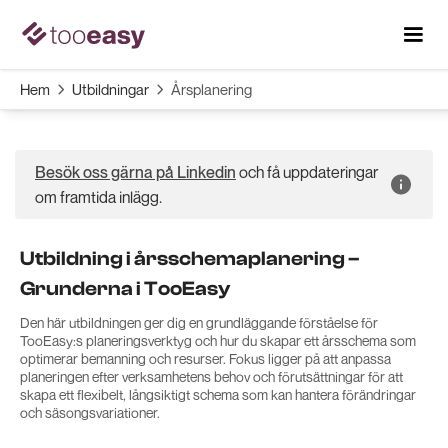
Hem
Utbildningar
Årsplanering


och få uppdateringar
Besök oss gärna på Linkedin
om framtida inlägg.
Utbildning i årsschemaplanering –
Grunderna i TooEasy
Den här utbildningen ger dig en grundläggande förståelse för
TooEasy:s planeringsverktyg och hur du skapar ett årsschema som
optimerar bemanning och resurser. Fokus ligger på att anpassa
planeringen efter verksamhetens behov och förutsättningar för att
skapa ett flexibelt, långsiktigt schema som kan hantera förändringar
och säsongsvariationer.