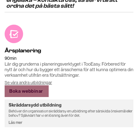
engelska – kontakta oss, så ser vi till att
ordna det på bästa sätt!
Årsplanering
90
min
Lär dig grunderna i planeringsverktyget i TooEasy. Förbered för
nytt år och hur du bygger ett årsschema för att kunna optimera din
verksamhet utifrån era förutsättningar.
Se våra andra utbildningar
Boka webbinar
Skräddarsydd utbildning
Behöver din organisation skräddarsy en utbildning efter särskilda önskemål eller
behov? Självklart har vi en lösning även för det.
Läs mer