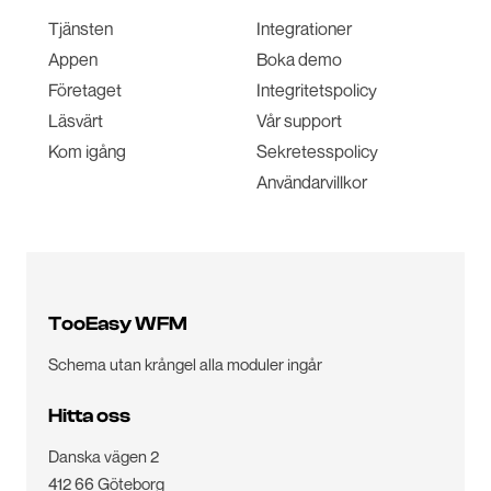
Tjänsten
Integrationer
Appen
Boka demo
Företaget
Integritetspolicy
Läsvärt
Vår support
Kom igång
Sekretesspolicy
Användarvillkor
TooEasy WFM
Schema utan krångel alla moduler ingår
Hitta oss
Danska vägen 2
412 66 Göteborg