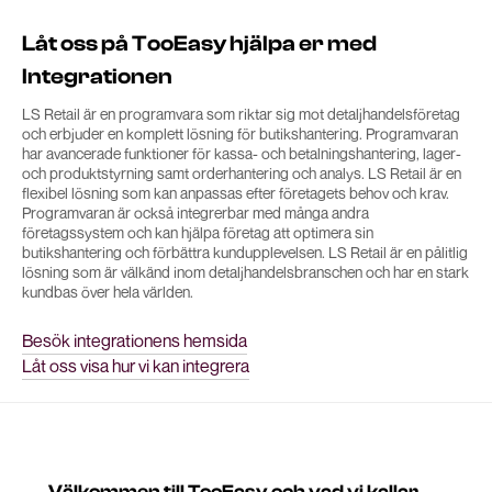
Låt oss på TooEasy hjälpa er med
Integrationen
LS Retail är en programvara som riktar sig mot detaljhandelsföretag
och erbjuder en komplett lösning för butikshantering. Programvaran
har avancerade funktioner för kassa- och betalningshantering, lager-
och produktstyrning samt orderhantering och analys. LS Retail är en
flexibel lösning som kan anpassas efter företagets behov och krav.
Programvaran är också integrerbar med många andra
företagssystem och kan hjälpa företag att optimera sin
butikshantering och förbättra kundupplevelsen. LS Retail är en pålitlig
lösning som är välkänd inom detaljhandelsbranschen och har en stark
kundbas över hela världen.
Besök integrationens hemsida
Låt oss visa hur vi kan integrera
Välkommen till TooEasy och vad vi kallar