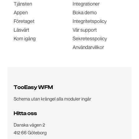
Tjänsten
Integrationer
Appen
Boka demo
Företaget
Integritetspolicy
Läsvärt
Vår support
Kom igång
Sekretesspolicy
Användarvillkor
TooEasy WFM
Schema utan krångel alla moduler ingår
Hitta oss
Danska vägen 2
412 66 Göteborg