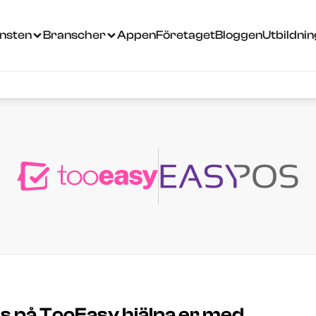
änsten
Branscher
Appen
Företaget
Bloggen
Utbildni
ss på TooEasy hjälpa er med