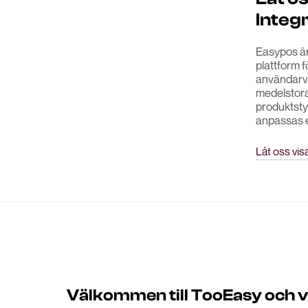
Integ
Easypos är
plattform 
användarvän
medelstora
produktsty
anpassas e
Låt oss visa
Välkommen till TooEasy och vad