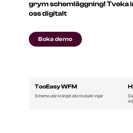
grym schemläggning! Tveka int
oss digitalt
Boka demo
TooEasy WFM
H
Schema utan krångel alla moduler ingår
Da
41