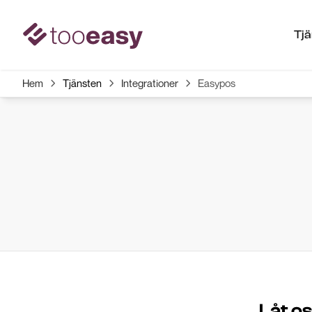
Tj
Hem
Tjänsten
Integrationer
Easypos



Låt o