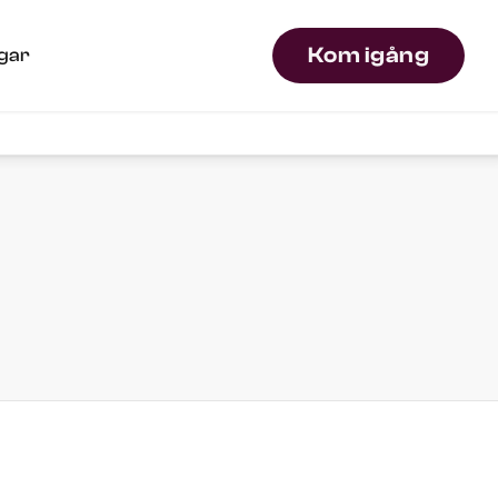
Kom igång
ngar