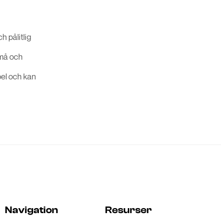
 pålitlig
små och
bel och kan
Navigation
Resurser