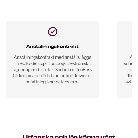

Anställningskontrakt
Anställningskontrakt med anställs läggs
Att 
med fördel upp i TooEasy. Elektronisk
scheman
signering underlättar. Sedan har TooEasy
inte
full koll på anställds timmar, kollektivavtal,
TooEas
befattning, kompetens m.m.
avtals
Utforska och lär känna vårt