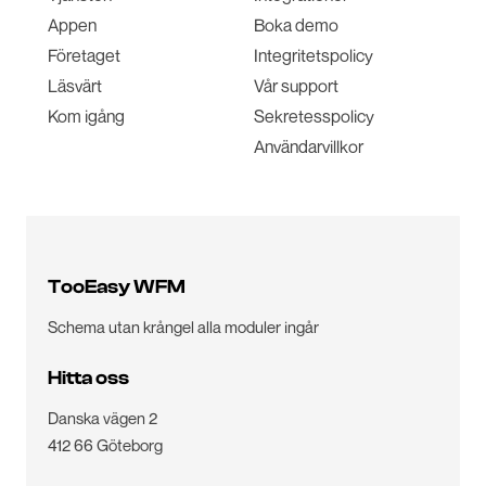
Appen
Boka demo
Företaget
Integritetspolicy
Läsvärt
Vår support
Kom igång
Sekretesspolicy
Användarvillkor
TooEasy WFM
Schema utan krångel alla moduler ingår
Hitta oss
Danska vägen 2
412 66 Göteborg