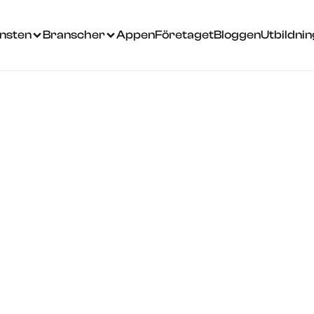
änsten
Branscher
Appen
Företaget
Bloggen
Utbildni