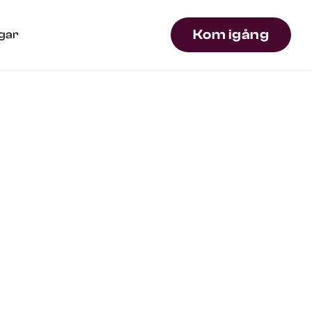
Kom igång
ngar