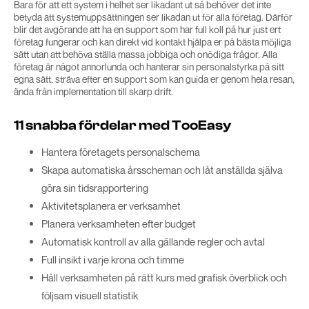
Bara för att ett system i helhet ser likadant ut så behöver det inte
betyda att systemuppsättningen ser likadan ut för alla företag. Därför
blir det avgörande att ha en support som har full koll på hur just ert
företag fungerar och kan direkt vid kontakt hjälpa er på bästa möjliga
sätt utan att behöva ställa massa jobbiga och onödiga frågor. Alla
företag är något annorlunda och hanterar sin personalstyrka på sitt
egna sätt, sträva efter en support som kan guida er genom hela resan,
ända från implementation till skarp drift.
11 snabba fördelar med TooEasy
Hantera företagets personalschema
Skapa automatiska årsscheman och låt anställda själva
göra sin tidsrapportering
Aktivitetsplanera er verksamhet
Planera verksamheten efter budget
Automatisk kontroll av alla gällande regler och avtal
Full insikt i varje krona och timme
Håll verksamheten på rätt kurs med grafisk överblick och
följsam visuell statistik