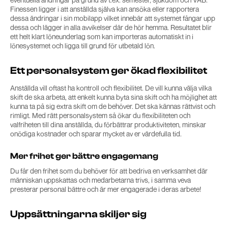
Finessen ligger i att anställda själva kan ansöka eller rapportera
dessa ändringar i sin mobilapp vilket innebär att systemet fångar upp
dessa och lägger in alla avvikelser där de hör hemma. Resultatet blir
ett helt klart löneunderlag som kan importeras automatiskt in i
lönesystemet och ligga till grund för utbetald lön.
Ett personalsystem ger ökad flexibilitet
Anställda vill oftast ha kontroll och flexibilitet. De vill kunna välja vilka
skift de ska arbeta, att enkelt kunna byta sina skift och ha möjlighet att
kunna ta på sig extra skift om de behöver. Det ska kännas rättvist och
rimligt. Med rätt personalsystem så ökar du flexibiliteten och
valfriheten till dina anställda, du förbättrar produktiviteten, minskar
onödiga kostnader och sparar mycket av er värdefulla tid.
Mer frihet ger bättre engagemang
Du får den frihet som du behöver för att bedriva en verksamhet där
människan uppskattas och medarbetarna trivs, i samma veva
presterar personal bättre och är mer engagerade i deras arbete!
Uppsättningarna skiljer sig