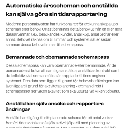
Automatiska årsscheman och anställda
kan själva göra sin tidsrapportering
Moderna personalsystem har funktionalitet för att kunna skapa upp
scheman efter behov. Oftast beräknas detta behov utifrån en eller flera
dataströmmar, t.ex. besökandes kunder, antal köp, antal ordrar eller
annat. Behovet räknas om till timmar och systemet sätter sedan
samman dessa behovstimmar till schemapass.
Bemannade och obemannade schemapass
Dessa schemapass kan vara obemannade eller bemannade. Är de
bemannade så krävs att samtliga anställda, anställdas kontrakt samt
de kollektivavtal som anställda är kopplade till finns angivna i
systemet. Den data som ligger till grund för behovsberäkningen kan
även ligga till grund för aktivitetsplanering - att man direkt i
schemapasset ser vilken aktivitet som ska utföras vid vilken tidpunkt.
Anställd kan själv ansöka och rapportera
ändringar
Anställd har tillgång till sitt planerade schema för ett antal veckor
framåt i tiden och kan då själv aktivt hjälpa till med planering av
eventuella ändringar på grund av t.ex. semester, sjukdom och VAB.