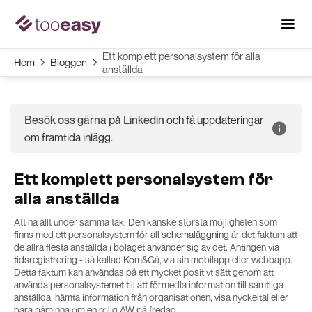
Ett komplett personalsystem för alla
Hem
Bloggen


anställda
och få uppdateringar
Besök oss gärna på Linkedin
om framtida inlägg.
Ett komplett personalsystem för
alla anställda
Att ha allt under samma tak. Den kanske största möjligheten som
finns med ett personalsystem för all
schemaläggning
är det faktum att
de allra flesta anställda i bolaget använder sig av det. Antingen via
tidsregistrering - så kallad Kom&Gå, via sin mobilapp eller webbapp.
Detta faktum kan användas på ett mycket positivt sätt genom att
använda personalsystemet till att förmedla information till samtliga
anställda, hämta information från organisationen, visa nyckeltal eller
bara påminna om en rolig AW på fredag.